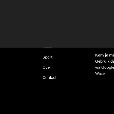
Home
Hi! Site
Antwerpse
Werk
1853 Grim
Events
hi@hi-site
+32 288 4
Maak
Kom je me
Sport
Gebruik da
Over
via Googl
Waze
Contact