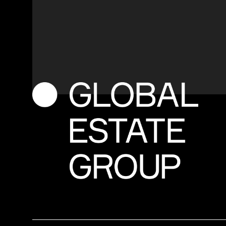
M
e
e
r
i
n
f
o
o
f
e
e
n
o
f
f
e
r
t
e
o
p
m
a
a
t
?
Contact