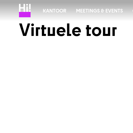
KANTOOR
MEETINGS & EVENTS
V
i
r
t
u
e
l
e
t
o
u
r