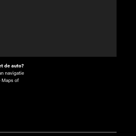
laan 1
bergen
.be
77 14
t de auto?
n navigatie
e Maps of