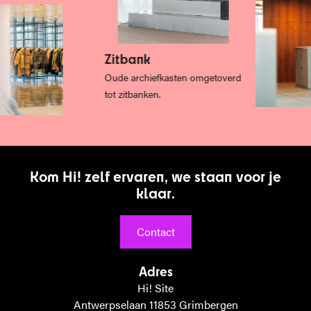
Zitbank
Oude archiefkasten omgetoverd
tot zitbanken.
K
o
m
H
i
!
z
e
l
f
e
r
v
a
r
e
n
,
w
e
s
t
a
a
n
v
o
o
r
j
e
k
l
a
a
r
.
Contact
Adres
Hi! Site
Antwerpselaan 11853 Grimbergen