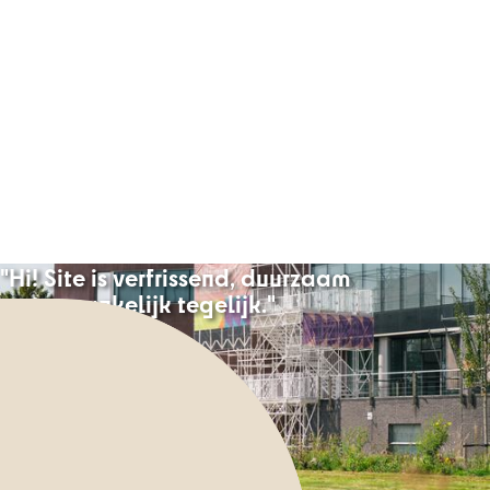
"
H
i
!
S
i
t
e
i
s
v
e
r
f
r
i
s
s
e
n
d
,
d
u
u
r
z
a
a
m
e
n
t
o
e
g
a
n
k
e
l
i
j
k
t
e
g
e
l
i
j
k
.
"