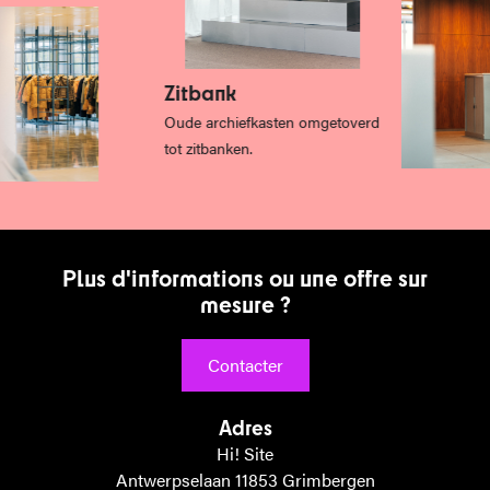
Zitbank
Oude archiefkasten omgetoverd
tot zitbanken.
P
l
u
s
d
'
i
n
f
o
r
m
a
t
i
o
n
s
o
u
u
n
e
o
f
f
r
e
s
u
r
m
e
s
u
r
e
?
Contacter
Adres
Hi! Site
Antwerpselaan 11853 Grimbergen