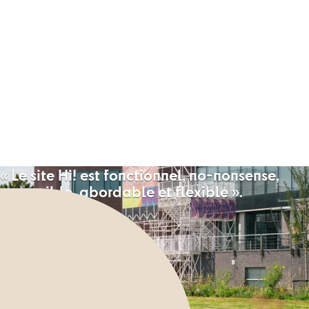
«
L
e
s
i
t
e
H
i
!
e
s
t
f
o
n
c
t
i
o
n
n
e
l
,
n
o
-
n
o
n
s
e
n
s
e
,
a
c
c
e
s
s
i
b
l
e
,
a
b
o
r
d
a
b
l
e
e
t
f
l
e
x
i
b
l
e
»
.